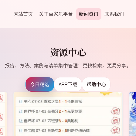
网站首页
关于百家乐平台
新闻资讯
联系我们
资源中心
报告、方法、案例与清单集中管理：更快检索，更易分享。
今日精选
APP下载
帮助中心