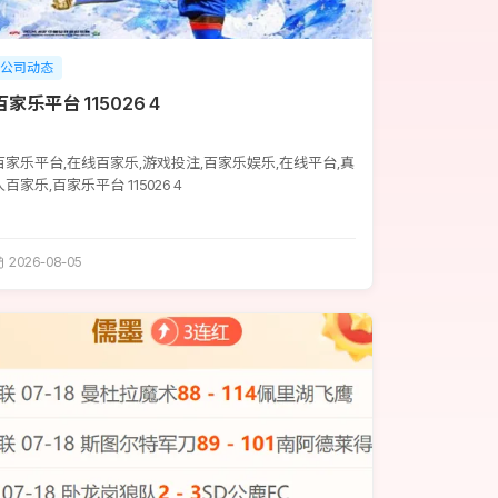
公司动态
百家乐平台 115026 4
百家乐平台,在线百家乐,游戏投注,百家乐娱乐,在线平台,真
人百家乐,百家乐平台 115026 4
2026-08-05