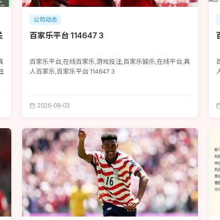
公司动态
关
百家乐平台 114647 3
真
百家乐平台,在线百家乐,游戏投注,百家乐娱乐,在线平台,真
注
人百家乐,百家乐平台 114647 3
2026-08-03