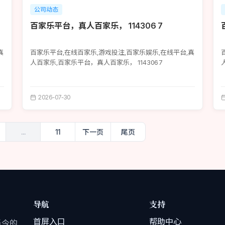
公司动态
百家乐平台，真人百家乐， 114306 7
真
百家乐平台,在线百家乐,游戏投注,百家乐娱乐,在线平台,真
人百家乐,百家乐平台，真人百家乐， 114306 7
2026-07-30
...
11
下一页
尾页
导航
支持
首屏入口
帮助中心
当今的